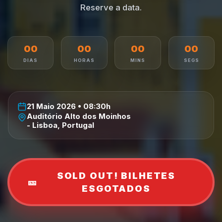
Reserve a data.
00
00
00
00
DIAS
HORAS
MINS
SEGS
21 Maio 2026 • 08:30h
Auditório Alto dos Moinhos
- Lisboa, Portugal
SOLD OUT! BILHETES
🎫
ESGOTADOS